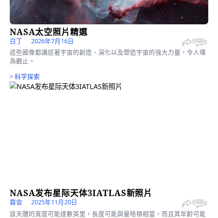
方伟
2026年3月30日
0
整整幾代人都是在未能親眼見證人類登月的時代中成長的；而如今
種關於無限可能的感覺正重新回歸。
更多
宇宙時空
>
科学探索