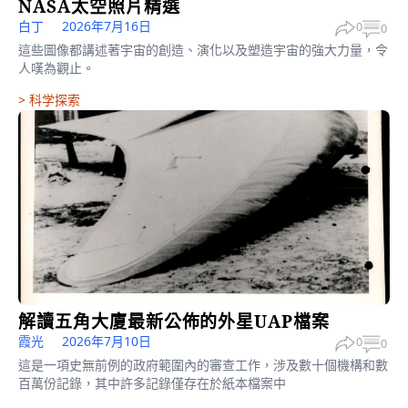
NASA太空照片精選
白丁
2026年7月16日
0
0
這些圖像都講述著宇宙的創造、演化以及塑造宇宙的強大力量，令
人嘆為觀止。
>
科学探索
解讀五角大廈最新公佈的外星UAP檔案
霞光
2026年7月10日
0
0
這是一項史無前例的政府範圍內的審查工作，涉及數十個機構和數
百萬份記錄，其中許多記錄僅存在於紙本檔案中