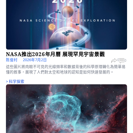
NASA推出2026年月曆 展現罕見宇宙景觀
陈俊村
2026年7月2日
0
這些圖片將肉眼不可見的光線頻率和數據背後的科學原理轉化為簡
懂的敘事，展現了人們對太空和地球的認知是如何快速發展的。
>
科学探索
阿耳忒彌斯2號：美國人重返月球