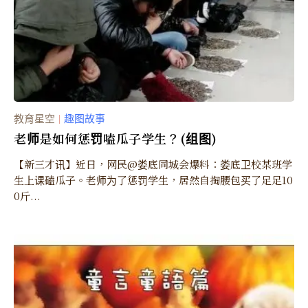
教育星空
趣图故事
｜
老师是如何惩罚嗑瓜子学生？(组图)
【新三才讯】近日，网民@娄底同城会爆料：娄底卫校某班学
生上课磕瓜子。老师为了惩罚学生，居然自掏腰包买了足足10
0斤...