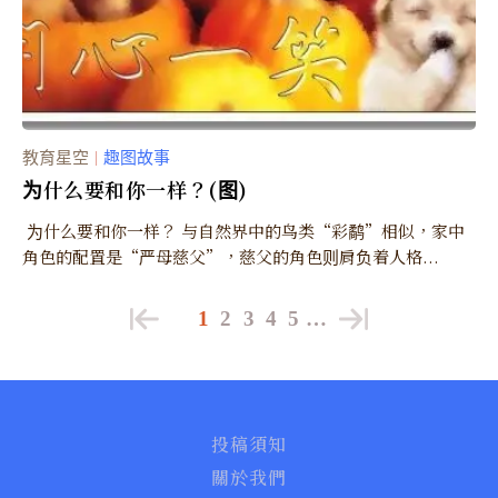
教育星空
趣图故事
｜
为什么要和你一样？(图)
为什么要和你一样？ 与自然界中的鸟类“彩鹬”相似，家中
角色的配置是“严母慈父”，慈父的角色则肩负着人格...
1
2
3
4
5
…
投稿須知
關於我們