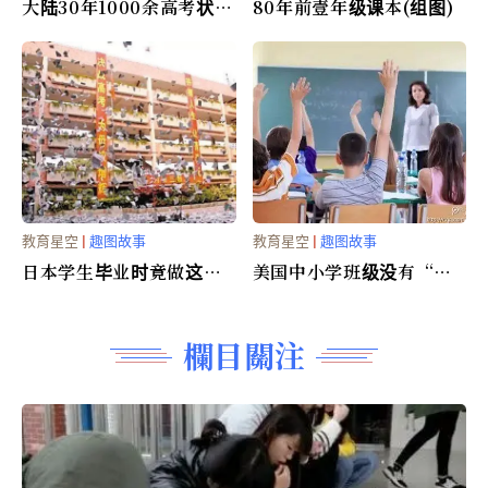
大陆30年1000余高考状元
80年前壹年级课本(组图)
的结局(组图)
教育星空
|
趣图故事
教育星空
|
趣图故事
日本学生毕业时竟做这种
美国中小学班级没有“班
事！(组图)
干部”(图)
欄目關注