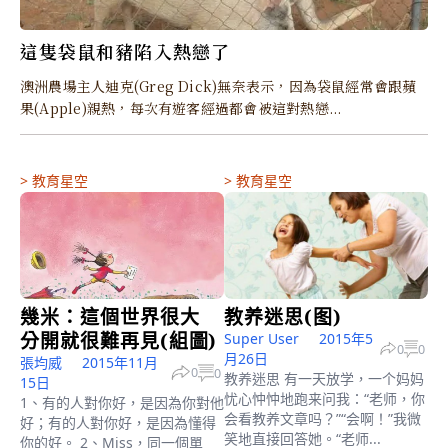
這隻袋鼠和豬陷入熱戀了
澳洲農場主人迪克(Greg Dick)無奈表示，因為袋鼠經常會跟蘋
果(Apple)親熱，每次有遊客經過都會被這對熱戀...
>
教育星空
>
教育星空
幾米：這個世界很大
教养迷思(图)
分開就很難再見(組圖)
Super User
2015年5
0
0
月26日
張均威
2015年11月
0
0
教养迷思 有一天放学，一个妈妈
15日
忧心忡忡地跑来问我：“老师，你
1、有的人對你好，是因為你對他
会看教养文章吗？”“会啊！”我微
好；有的人對你好，是因為懂得
笑地直接回答她。“老师...
你的好。 2、Miss，同一個單