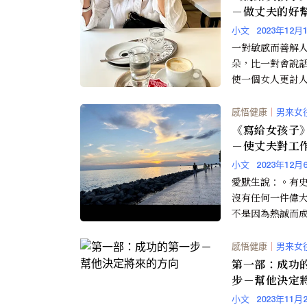
－做丈夫的好幫
做個「聽話」
小文
2023年12月
一對敏感而善解
朵，比一對會說
使一個女人更討
感悟健康
｜
男来女
《寫給女孩子
－使丈夫對工
熱誠
小文
2023年12月
愛默生說：。有
沒有任何一件偉
不是因為熱誠而
’事實上，這不
純而美麗的話語
感悟健康
｜
男来女
向成功之路的指標
第一部：成功
步－幫他決定
方向
小文
2023年11月