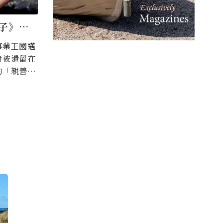
子》之
第四部你
事業王國邁
6、不要
會被遺留在
的「親善大
在背後