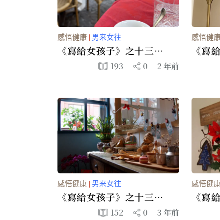
翩翩起舞
诗词歌赋
感悟健康
|
男来女往
感悟健
長篇連載
《寫給女孩子》之十三———
《寫給
第四部你該怎麼辦 5、你的
第四部
193
0
2 年前
職業和他衝突嗎？
在家
感悟健康
|
男来女往
感悟健
《寫給女孩子》之十三———
《寫給
第四部你該怎麼辦 2、丈夫
4、一
152
0
3 年前