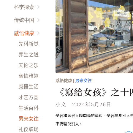
国际要闻
他鄉异客
科学探索
热点评论
放眼天下
宇宙時空
传统中国
财经动态
海外名校
未解之謎
以人为鉴
感悟健康
娱乐干线
环球风情
环境保护
以史为鉴
先科新觉
時尚精品
西哲信仰
生命奥秘
天人合一
养生之道
天朝盛事
天伦之乐
文化道德
幽情雅趣
感悟健康
|
男来女往
民风民俗
感悟生活
《寫給女孩》之十
才艺方圆
第五部 你應該防
小文
2024年5月26日
生活百科
阱 1、為什麼男人
學習和練習人際關係的藝術。學習激勵別人
男来女往
不要驅使別人。
礼仪职场