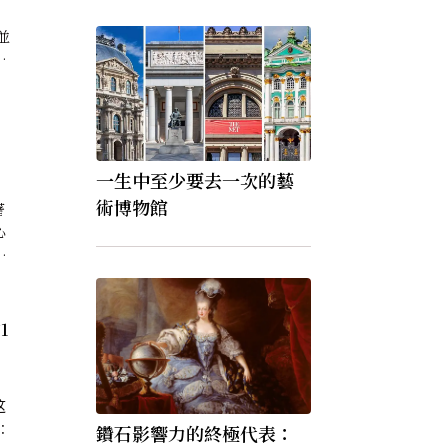
並
播
物
－
一生中至少要去一次的藝
術博物館
著
心
的
融
處
1
體
。
这
鑽石影響力的終極代表：