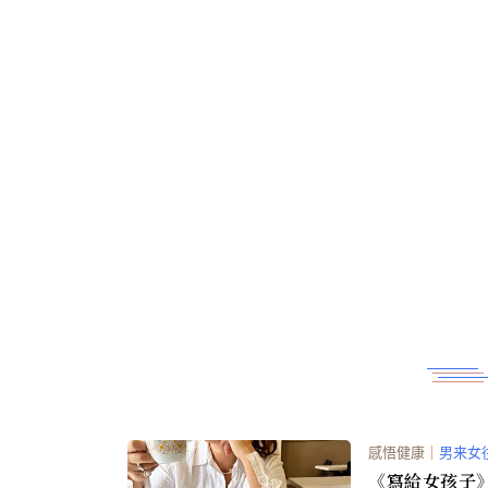
工作過量時怎麼辦
感悟健康
｜
男来女
《寫給女孩子