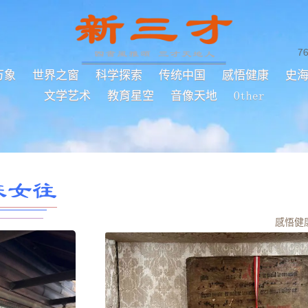
7
万象
世界之窗
科学探索
传统中国
感悟健康
史
文学艺术
教育星空
音像天地
Other
来女往
感悟健