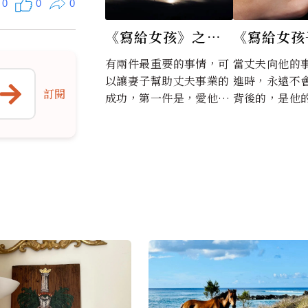
0
0
0
《寫給女孩》之十
《寫給女孩
四———第五部 你應
十三———
有兩件最重要的事情，可
當丈夫向他的
該防止這些陷阱
該怎麼辦 
以讓妻子幫助丈夫事業的
進時，永遠不
訂閱
成功，第一件是，愛他，
背後的，是他
2、不要幹預他的工
被丈夫遺留
第二件是，讓他獨自去
使」。
作
闖。一個可愛的妻子，將
會帶給她的丈夫愉快和舒
服的家庭生活。而如果她
聰明得能夠讓自己的丈夫
不受干擾地處理業務，他
的丈夫就一定能發揮出全
部的能力而獲得成功了，
至少訓練也會使他有成
就。