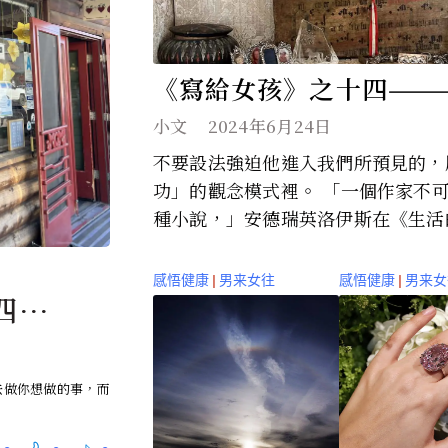
《寫給女孩》之十四——
部 你應該防止這些陷阱 
小文
2024年6月24日
和野心有關
不要設法強迫他進入我們所預見的，
功」的觀念模式裡。 「一個作家不
種小說，」安德瑞英洛伊斯在《生活
書中說：「一個政治家不可能將每一
革好；一個旅遊家不可能走遍每一個
感悟健康
|
男来女往
感悟健康
|
男来女
四———
止這些陷
會離家
去做你想做的事，而