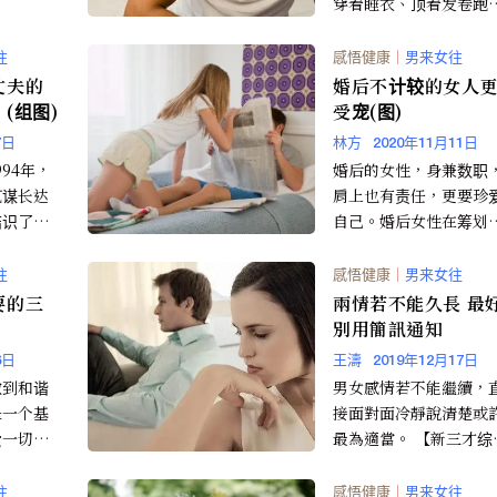
原因，看
穿着睡衣、顶着发卷跑
街买早餐、买报纸的女
人。 第二种：涂...
往
感悟健康
｜
男来女往
丈夫的
婚后不计较的女人
(组图)
受宠(图)
7日
林方
2020年11月11日
94年，
婚后的女性，身兼数职
艺谋长达
肩上也有责任，更要珍
结识了香
自己。婚后女性在筹划
总裁——
事的时候，爱老公、爱
...
人是自然的事情，也不
往
感悟健康
｜
男来女往
把自己...
要的三
兩情若不能久長 最好
別用簡訊通知
6日
王濤
2019年12月17日
做到和谐
男女感情若不能繼續，
是一个基
接面對面冷靜說清楚或
爱一切就
最為適當。 【新三才综
此之外，
报道】與異性談戀愛時
些交往和
種濃情蜜意真的令人陶
往
感悟健康
｜
男来女往