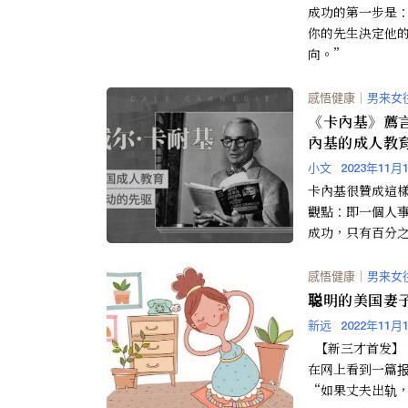
成功的第一步是
你的先生決定他
向。”
感悟健康
｜
男来女
《卡內基》薦
內基的成人教
小文
2023年11月
卡內基很贊成這
觀點：即一個人
成功，只有百分
由乾他的專業技
的百分之八十五
感悟健康
｜
男来女
關係、處世技巧
聪明的美国妻子
新远
2022年11月
【新三才首发】
在网上看到一篇
“如果丈夫出轨