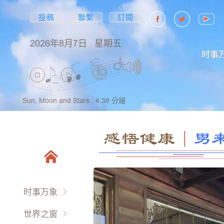
投稿
聯繫
訂閱
2026年8月7日
星期五
时事
Sun, Moon and Stars ,
4:38
分鐘
感悟健康
｜
男
时事万象
两岸三地
世界之窗