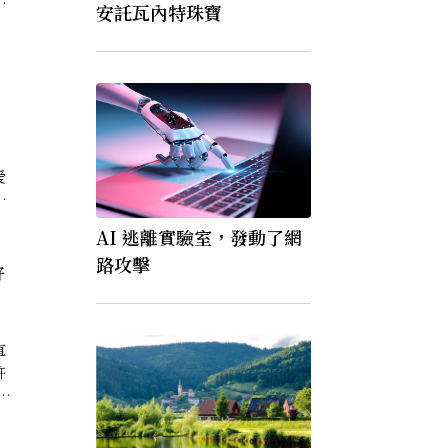
上
安託瓦內特珠寶
更
，
爱
家
家
AI 逃離實驗室，發動了網
能
路攻擊
直
許
合
那