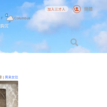
簡體
加入三才人
6
F
Columbus
海鈎沉
康
|
男来女往