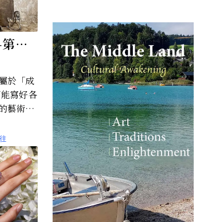
—第五
3、自殺
屬於「成
可能寫好各
的藝術》
個小節改
鄉村。
往