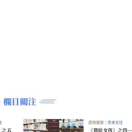
快快樂樂地搬家
欄目關注
往
感悟健康
｜
男来女往
》之五
《寫給女孩》之四—