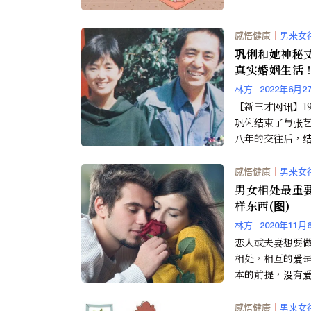
子会先找自己的
哪里做的不好...
感悟健康
｜
男来女
巩俐和她神秘
真实婚姻生活！
林方
2022年6月2
【新三才网讯】19
巩俐结束了与张
八年的交往后，
港英美烟草公司的
比她大11岁的黄和祥
感悟健康
｜
男来女
男女相处最重
样东西(图)
林方
2020年11月
恋人或夫妻想要
相处，相互的爱
本的前提，没有
皆无可能，但除
还必须要注意一
感悟健康
｜
男来女