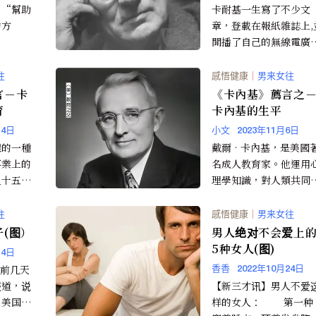
：“幫助
卡耐基一生寫了不少文
的方
章，登載在報紙雜誌上,
開播了自己的無線電廣
節目，談了很多著名人
鮮為人知的一面。
往
感悟健康
｜
男来女往
言－卡
《卡內基》薦言之
育
卡內基的生平
14日
小文
2023年11月6日
樣的一種
戴爾•卡內基，是美國
事業上的
名成人教育家。他運用
之十五是
理學知識，對人類共同
術，另外
心理特徵進行探索和分
要靠人際
析，開創和發展了一種
往
感悟健康
｜
男来女往
。
演講術、推銷術、做人
(图）
男人绝对不会爱上的
世術、智力開發術為一
5种女人(图)
14日
的獨特的成入教育方式
 前几天
香香
2022年10月24日
报道，说
【新三才讯】男人不爱
，美国妻
样的女人： 第一种：