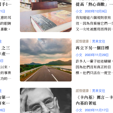
手1、
提高「熱心商數」
的太太
六種方法
11日
小文
2023年12月9日
人意的耳
我知道這六個規則很有
話的眼睛
效，因為我看過它們一
人喜歡。
又一次地被應用而得到
功的結果。
往
感悟健康
｜
男来女往
》之三
再立下另一個目標
作產生
小文
2023年11月29日
許多人一輩子迷迷糊糊
6日
史以來，
因為他們沒有真正的目
大的事業
標。他們只活在一度空
成功的。
間，過一天算一天。那
是一段單
從人生中收穫最多的人
，而是邁
都是警覺性高、積極等
往
感悟健康
｜
男来女往
。 」
機會，機會一到馬上就
的第一
《卡內基》薦言－
出來的人。他們都有一
將來的
內基的著述
確定的目標
26日
小文
2023年11月17日