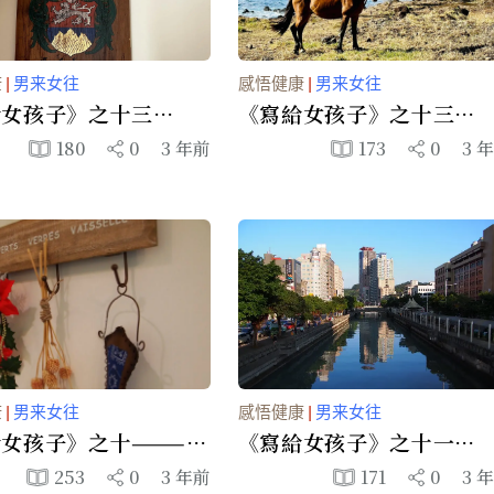
康
|
男来女往
感悟健康
|
男来女往
女孩子》之十三———
《寫給女孩子》之十三——
你該怎麼辦 4、丈夫
第四部你該怎麼辦 3、如
180
0
3 年前
173
0
3 
工作的時候
適應不平凡的丈夫
康
|
男来女往
感悟健康
|
男来女往
女孩子》之十———
《寫給女孩子》之十一
種對付意外的天賦
———第四部你該怎麼辦 1
253
0
3 年前
171
0
3 