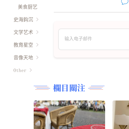
美食厨艺
史海鈎沉
世界史话
文学艺术
名胜古迹
专栏作家
教育星空
故國回首
世界文学
小画家
音像天地
風雲人物
余音繞梁
我在成长
古典音乐
Other
作品新创
故事文学
影视广场
Other
古典名作
欄目關注
琴童园地
时事影音
民间艺术
育才有道
音乐视频
油彩丹青
趣图故事
现代文学
阿信绿苑
精雕细刻