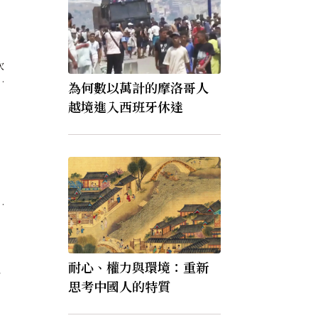
的
次
成
為何數以萬計的摩洛哥人
越境進入西班牙休達
，
些
，
待
耐心、權力與環境：重新
看
卡
思考中國人的特質
個