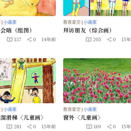
空
|
小画家
教育星空
|
小画家
天会晤（组图）
拜访朋友（综合画）
137
0
14年前
205
0
15
空
|
小画家
教育星空
|
小画家
的溜滑梯〈儿童画〉
窗外〈儿童画〉
281
0
15年前
169
0
15