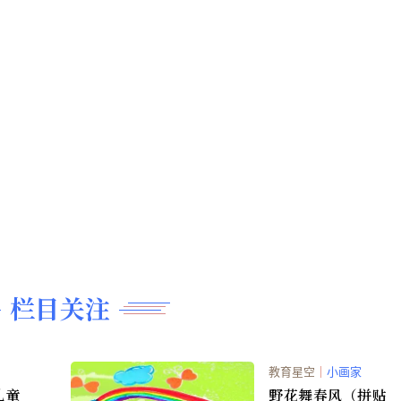
栏目关注
教育星空
｜
小画家
儿童
野花舞春风（拼贴