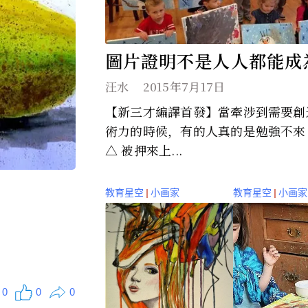
圖片證明不是人人都能成
家（組圖）
汪水
2015年7月17日
【新三才編譯首發】當牽涉到需要創
術力的時候，有的人真的是勉強不來
△ 被押來上...
教育星空
|
小画家
教育星空
|
小画家
0
0
0