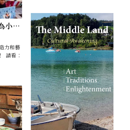
為小畫
造力和藝
！ 請看︰