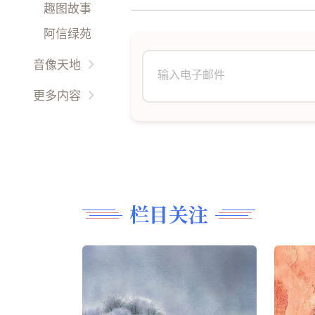
油彩丹青
趣图故事
美食厨艺
现代文学
阿信绿苑
精雕细刻
音像天地
翩翩起舞
古典音乐
更多内容
诗词歌赋
影视广场
更多
長篇連載
时事影音
音乐视频
栏目关注