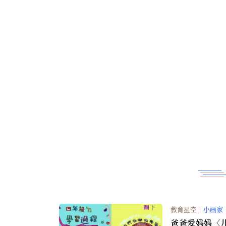
教育星空
｜
小画家
爸爸爱妈妈〈