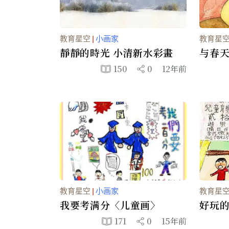
教育星空
|
小画家
教育星
靜靜的時光 小清新水彩畫
与春
150
0
12年前
教育星空
|
小画家
教育星
我要考满分〈儿童画〉
好玩
171
0
15年前