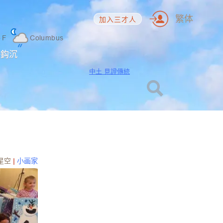
繁体
加入三才人
5
F
Columbus
海鈎沉
中土 見證傳統
星空
|
小画家