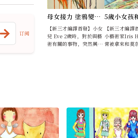
母女接力 塗鴉變畫
5歲小女孩
作 （組圖）
象派畫作
【新三才編譯首發】小女
【新三才編譯
订阅
兒 Eve 2歲時，對於與藝
小藝術家Iris H
術有關的事物，突然興趣
常被拿來和莫奈
暴漲，特別是當我在畫畫
t）相比。她有
的時候尤其明顯。看...
無法說話，...