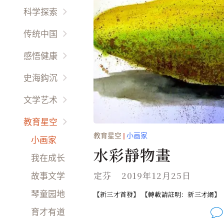
国际要闻
他鄉异客
科学探索
热点评论
放眼天下
宇宙時空
传统中国
财经动态
海外名校
未解之謎
以人为鉴
感悟健康
娱乐干线
环球风情
环境保护
以史为鉴
先科新觉
時尚精品
史海鈎沉
西哲信仰
生命奥秘
天人合一
养生之道
世界史话
文学艺术
天朝盛事
天伦之乐
名胜古迹
专栏作家
教育星空
文化道德
幽情雅趣
故國回首
教育星空
|
小画家
世界文学
小画家
民风民俗
感悟生活
水彩靜物畫
風雲人物
余音繞梁
我在成长
才艺方圆
作品新创
定芬
2019年12月25日
故事文学
生活百科
古典名作
【新三才首發】 【轉載請註明：新三才網】
琴童园地
男来女往
民间艺术
育才有道
礼仪职场