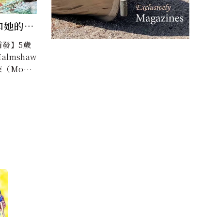
和她的印
首發】5歲
almshaw
（Mone
自閉症，