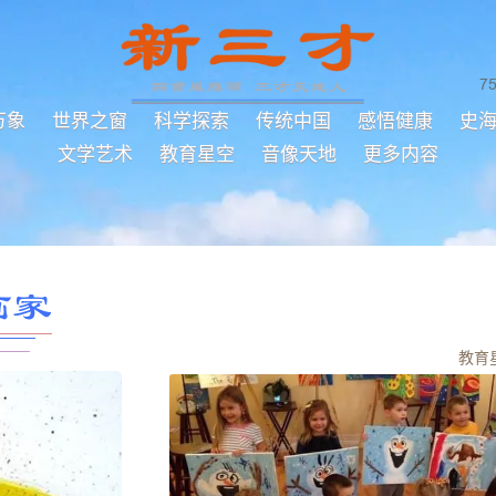
7
万象
世界之窗
科学探索
传统中国
感悟健康
史
文学艺术
教育星空
音像天地
更多内容
画家
教育