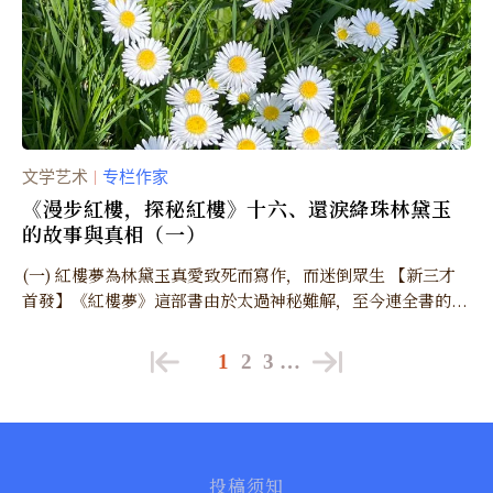
文学艺术
专栏作家
｜
《漫步紅樓，探秘紅樓》十六、還淚絳珠林黛玉
的故事與真相（一）
(一) 紅樓夢為林黛玉真愛致死而寫作，而迷倒眾生 【新三才
首發】《紅樓夢》這部書由於太過神秘難解，至今連全書的...
1
2
3
…
投稿须知