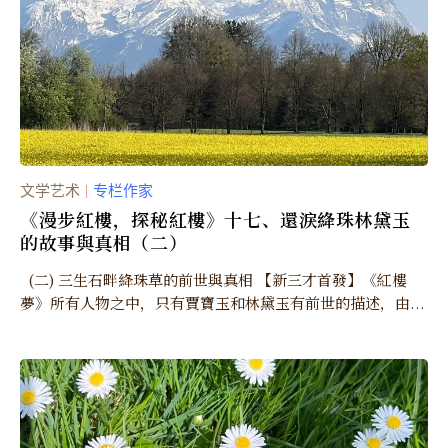
文学艺术
专栏作家
｜
《漫步紅樓，探秘紅樓》十七、還淚絳珠林黛玉
的故事與真相（二）
(二) 三生石畔絳珠草的前世與真相 【新三才首發】《紅樓
夢》所有人物之中，只有賈寶玉和林黛玉有前世的描述，由...