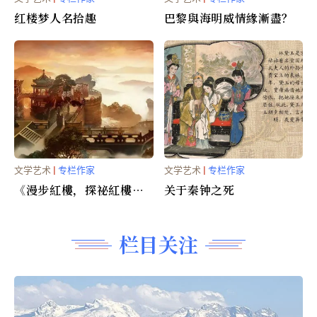
红楼梦人名拾趣
巴黎與海明威情緣漸盡？
文学艺术
|
专栏作家
文学艺术
|
专栏作家
《漫步紅樓，探祕紅樓》
关于秦钟之死
二十六、還淚絳珠林黛玉
的故事與真相(七之下)
栏目关注
(圖）