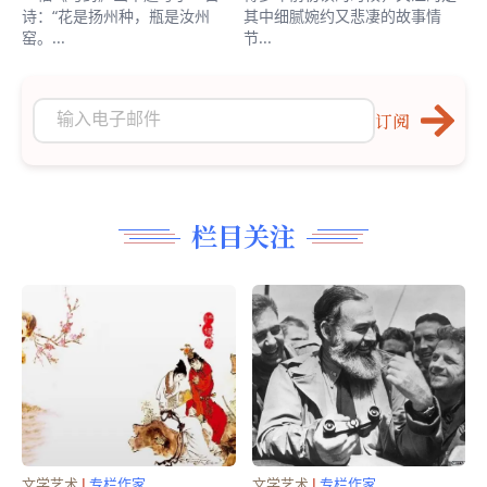
诗：“花是扬州种，瓶是汝州
其中细腻婉约又悲凄的故事情
窑。...
节...
订阅
栏目关注
文学艺术
|
专栏作家
文学艺术
|
专栏作家