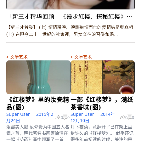
「新三才精华回顾」《漫步紅樓，探秘紅樓》二
十五、還淚絳珠林黛玉的故事與真相(七之上)
【新三才首發】 (七) 情情還淚、淚盡殉情而亡的愛情結局與真相
(圖）
(上) 在現今二十一世紀的社會裡，男女交往的習俗和婚...
>
文学艺术
>
文学艺术
《红楼梦》里的汝瓷精
一部《红楼梦》，满纸
品(图)
茶香味(图)
Super User
2015年2
Super User
2014年
0
0
0
0
月24日
12月10日
汝窑美人觚 汝瓷贵为中国五大名
灯下夜读，竟翻开了已在架上尘
瓷之首，明代著名书画家徐渭在
封许久的《红楼梦》。 似乎还记
一幅《芍药》画中题写了一首
得多年前初读的时候，关注的是