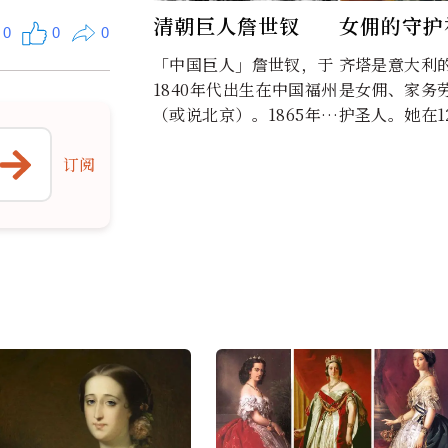
清朝巨人詹世钗
女佣的守护
0
0
0
齐塔
「中国巨人」詹世钗，于
齐塔是意大利
1840年代出生在中国福州
是女佣、家务
（或说北京）。1865年至
护圣人。她在1
1866年间在英国伦敦巡演
从事家务工作，
并游历了欧洲各地，据说
年的时间都奉
订阅
精通十余种语言。
个家庭。