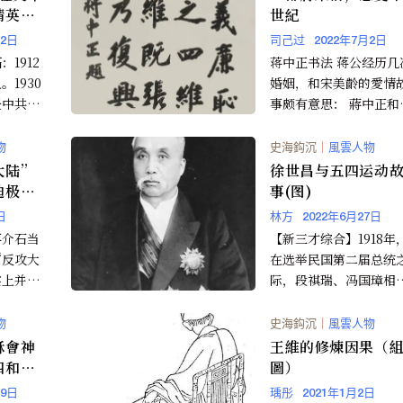
精英旧
世紀
月2日
司己过
2022年7月2日
1912
蒋中正书法 蒋公经历几次
1930
婚姻，和宋美齡的愛情
任中共北
事颇有意思： 蔣中正和宋
长、《人
美齡是來自兩個不同的
..
界，蔣中正是一個...
物
史海鈎沉
｜
風雲人物
大陆”
徐世昌与五四运动
迪极力
事(图)
日
林方
2022年6月27日
蒋介石当
【新三才综合】1918年
“反攻大
在选举民国第二届总统
实上并不
际，段祺瑞、冯国璋相
不下，一向两面都不得
的徐世昌遂作为&ldq...
物
史海鈎沉
｜
風雲人物
穌會神
王維的修煉因果（
四和清
圖）
節
月9日
瑀彤
2021年1月2日