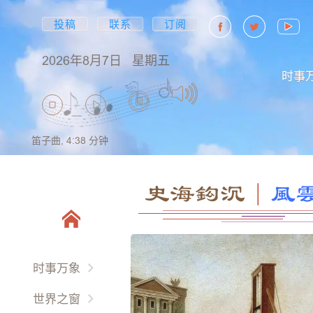
投稿
联系
订阅
2026年8月7日
星期五
时事
笛子曲,
4:38
分钟
史海鈎沉
｜
風
时事万象
两岸三地
世界之窗