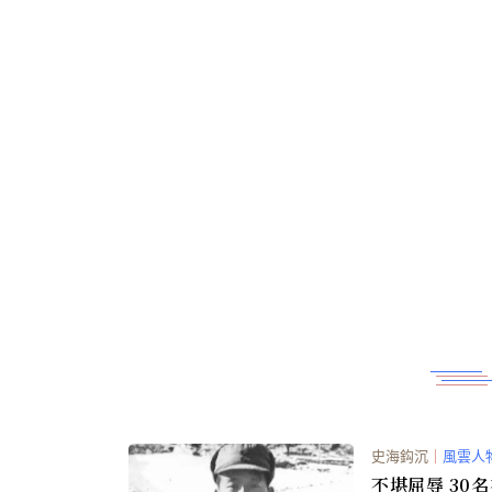
史海鈎沉
｜
風雲人
不堪屈辱 30