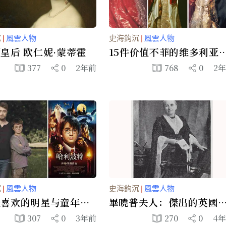
沉
|
風雲人物
史海鈎沉
|
風雲人物
皇后 欧仁妮·蒙蒂霍
15件价值不菲的维多利亚
代礼服
377
0
2年前
768
0
2
沉
|
風雲人物
史海鈎沉
|
風雲人物
最喜欢的明星与童年时
畢曉普夫人：傑出的英國
（组图）
影師及旅行家
307
0
3年前
270
0
4