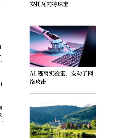
，
安托瓦内特珠宝
应
間
針
人
該
？
AI 逃离实验室，发动了网
角
络攻击
1
國
飛
英
，