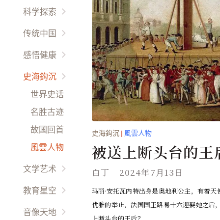
国际要闻
他鄉异客
科学探索
热点评论
放眼天下
宇宙時空
传统中国
财经动态
海外名校
未解之謎
以人为鉴
感悟健康
娱乐干线
环球风情
环境保护
以史为鉴
先科新觉
時尚精品
史海鈎沉
西哲信仰
生命奥秘
天人合一
养生之道
世界史话
天朝盛事
天伦之乐
名胜古迹
文化道德
幽情雅趣
故國回首
史海鈎沉
|
風雲人物
民风民俗
感悟生活
被送上断头台的王
風雲人物
才艺方圆
實人生
文学艺术
白丁
2024年7月13日
生活百科
专栏作家
玛丽·安托瓦内特出身是奥地利公主，有着天
教育星空
男来女往
优雅的举止，法国国王路易十六迎娶她之后
世界文学
小画家
音像天地
礼仪职场
上断头台的王后？