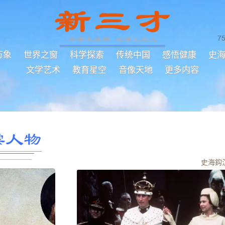
7
万象
世界之窗
科学探索
传统中国
感悟健康
史
文学艺术
教育星空
音像天地
更多内容
雲人物
史海鈎