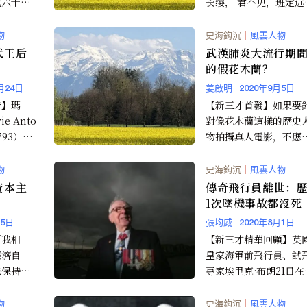
他六十二
长缨， 君不见，班定远
..
绝域轻骑催战云！ 男儿
是重危行，岂...
物
史海鈎沉
｜
風雲人物
代王后
武漢肺炎大流行期
的假花木蘭？
月24日
姜啟明
2020年9月5日
發】瑪
【新三才首發】如果要
e Anto
對像花木蘭這樣的歷史
1793），
物拍攝真人電影，不應
大公，後
要嚴肅與智慧的選角嗎
最後挑選出一位不僅在
物
史海鈎沉
｜
風雲人物
色上與...
資本主
傳奇飛行員離世：歷
1次墜機事故都沒死
月5日
張均威
2020年8月1日
「我相
【新三才精華回顧】英
經濟自
皇家海軍前飛行員、試
法保持政
專家埃里克·布朗21日在
著您必須
國薩里郡一家醫院病故
有很大一
享年97歲。英國《獨...
物
史海鈎沉
｜
風雲人物