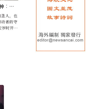
神︰圣
的圣人，也
劳动者的守
2岁时开始
她将近50
献给了同一