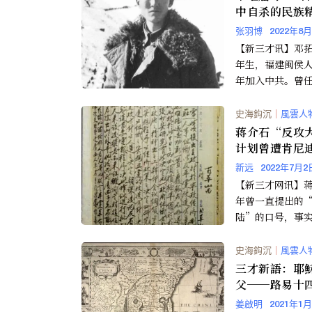
中自杀的民族
照（组图）
张羽博
2022年8
【新三才讯】邓拓：
年生，福建闽侯人。
年加入中共。曾
京市委宣传部部
民日报》总编辑和.
史海鈎沉
｜
風雲人
蒋介石“反攻
计划曾遭肯尼
反对
新远
2022年7月2
【新三才网讯】
年曾一直提出的
陆”的口号，事
仅仅是一...
史海鈎沉
｜
風雲人
三才新語：耶
父──路易十
康熙之間的使
姜啟明
2021年1