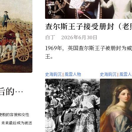
查尔斯王子接受册封（老
白丁
2026年6月30日
1969年，英国查尔斯王子被册封为
王。
史海鈎沉
|
風雲人物
史海鈎沉
|
風雲人
后的真
使般的容貌和女性
，未来最后成为被送