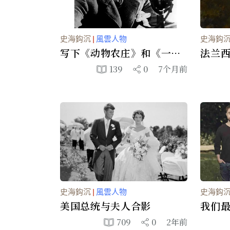
史海鈎沉
|
風雲人物
史海鈎
写下《动物农庄》和《一九
法兰西
八四》的英国作家乔治．欧
139
0
7个月前
威尔
史海鈎沉
|
風雲人物
史海鈎
美国总统与夫人合影
我们
萌照
709
0
2年前