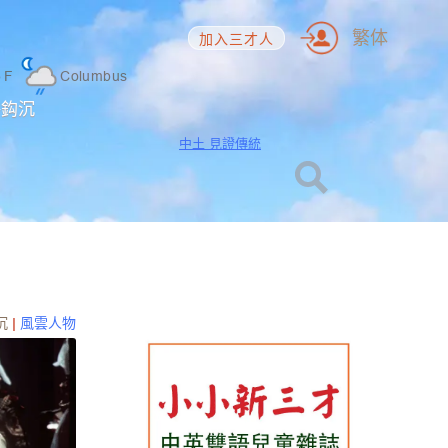
繁体
加入三才人
5
F
Columbus
海鈎沉
中土 見證傳統
沉
|
風雲人物