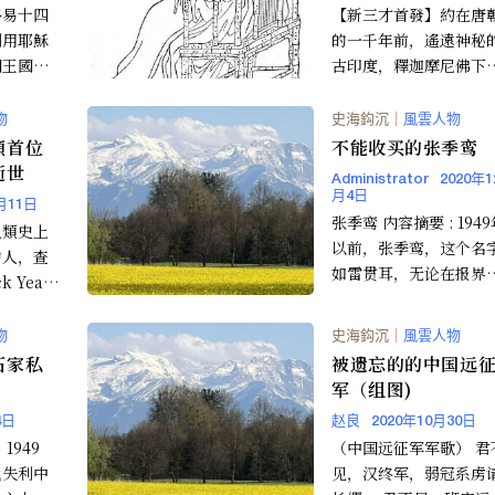
路易十四
【新三才首發】約在唐
利用耶穌
的一千年前，遙遠神秘
們王國豐
古印度，釋迦摩尼佛下
的財富以
度人，佛教因此盛傳。
個文明之
摩詰菩薩那時也一同下
物
史海鈎沉
｜
風雲人物
做個在...
類首位
不能收买的张季鸾
逝世
Administrator
2020年1
月4日
月11日
张季鸾 内容摘要 : 1949年
人類史上
以前，张季鸾，这个名
的人，查
如雷贯耳，无论在报界
 Yeag
是政界。如今，即使在
7歲。 根
闻圈，知...
物
史海鈎沉
｜
風雲人物
石家私
被遗忘的的中国远
军（组图)
4日
赵良
2020年10月30日
（中国远征军军歌） 君不
战失利中
见，汉终军，弱冠系虏