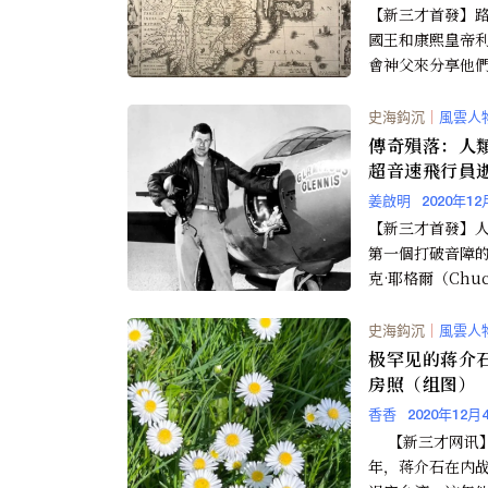
【新三才首發】
國王和康熙皇帝
會神父來分享他
富的文化，龐大
及智慧。儘管兩
史海鈎沉
｜
風雲人
間隔著...
傳奇殞落：人
超音速飛行員
姜啟明
2020年12
【新三才首發】
第一個打破音障
克·耶格爾（Chuck
er）逝世，享年9
據耶格爾的推...
史海鈎沉
｜
風雲人
极罕见的蒋介
房照（组图）
香香
2020年12月
【新三才网讯】1949
年，蒋介石在内