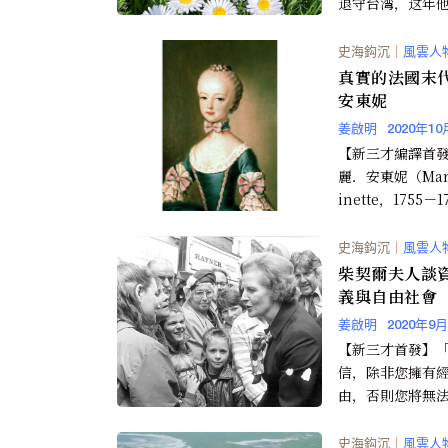
退守台湾，这年
岁。自1945年抗战.
史海鈎沉
｜
風雲人
真實的法國末
安東妮
姜啟明
2020年10
【新三才編譯首
麗．安東妮（Mari
inette，1755－
早年為奧地利女
為法國...
史海鈎沉
｜
風雲人
柴契爾夫人談
義與自由社會
姜啟明
2020年9
【新三才首發】
信，除非您擁有
由，否則您將無
治自由。這意味
在整個經濟中擁
史海鈎沉
｜
風雲人