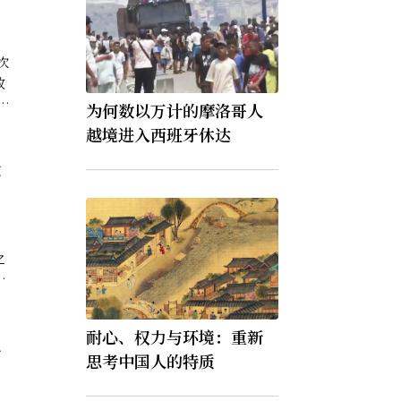
故
为何数以万计的摩洛哥人
世
越境进入西班牙休达
故
，
之
持
罪
耐心、权力与环境：重新
組
思考中国人的特质