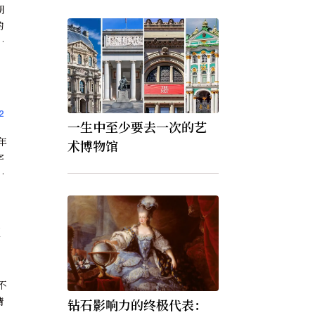
朝
的
世
維
世
2
一生中至少要去一次的艺
术博物馆
字
还
新
征
请
钻石影响力的终极代表：