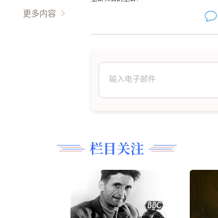
余音繞梁
我在成长
古典音乐
美食厨艺
更多内容
作品新创
故事文学
影视广场
更多
古典名作
琴童园地
时事影音
民间艺术
育才有道
音乐视频
油彩丹青
趣图故事
现代文学
阿信绿苑
精雕细刻
翩翩起舞
诗词歌赋
栏目关注
長篇連載