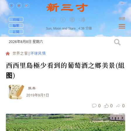
簡體
投稿
聯繫
Sun, Moon and Stars ,
4:38
分鐘
訂閱
2026年8月8日
星期六
世界之窗
环球风情
西西里島極少看到的葡萄酒之鄉美景(組
图)
張鑫
2019年9月1日
0
0
0