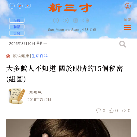
簡體
投稿
聯繫
Sun, Moon and Stars ,
4:38
分鐘
訂閱
2026年8月10日
星期一
感悟健康
生活百科
大多數人不知道 關於眼睛的15個秘密
(組圖)
張均威
2016年7月2日
0
0
0