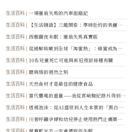
生活百科
一場塞翁失馬的汽車拋錨記
生活百科
【生活隨語】三龍開泰：準時赴約的美麗震
撼
生活百科
西雅圖夜未眠：塞翁失馬真實版
生活百科
從緩解咳嗽到全球「淘蜜熱」：蜂蜜成為健
康產業前沿商品
生活百科
10名兒童死亡可能與新冠疫苗接種有關
生活百科
聰與悟的迥然之別
生活百科
天然食材才是最佳的健康食品
生活百科
當代靈魂的重量——我從宮崎駿紀錄片得到的
省思
生活百科
透視泡沫：從AI盛世到人生本質的「黑白一
瞬」
生活百科
川普呼籲孕婦和幼兒停止使用熱門止痛藥泰
諾
生活百科
螢幕藍光不一定會導致你失眠