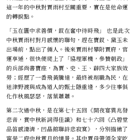
這一年的中秋對賈雨村至關重要，實在是他命運
的轉捩點。
「玉在匵中求善價，釵在奩中待時飛」 也是此次
中秋賈雨村對月感懷的聯句，趕在寶釵、黛玉未
出場前，點出了倆人。後來賈雨村攀附賈府，官
運享通，很快便爬上了「協理軍機，參贊朝政」
的兵部尚書寶座，為賈、史、王、薜四大家族效
勞；經歷了一番飛黃騰達，最終被削職為民，在
迷津野渡與成為道人的甄士隱重逢，多少往事俱
化作秋風瑟瑟，落葉蕭蕭。
第二次過中秋，是在第七十五回《開夜宴異兆發
悲音，賞中秋新詞得佳讖》和七十六回《凸碧堂
品笛感淒清，凹晶館聯詩悲寂寞》，分別描繪了
甯榮二府中秋賞月的情景。其中賈母帶領全家吃