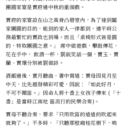
團圓家宴是賈府過中秋的重頭戲。
賈府的家宴設在山之高脊凸碧堂內，為了達到闔
家團圓的目的，能到的家人一律都到，連平時公
務最繁忙的賈政也到場。而且「桌椅形式皆是圓
的，特取團圓之意。」 席中做遊戲，擊鼓傳花，
花在手中， 飲酒一杯，罰說笑話一個，寶玉、賈
蘭、賈環分別被罰做詩。
酒飯過後，賞月聽曲，書中寫道：賈母因見月至
中天，比先越發精彩可愛，因說：「如此好月，
不可不聞笛。」因命人將十番上女孩子傳來 (「十
番」是當時江南地 區流行的民樂合奏)。
賈母不聽合奏，要求「只用吹笛的遠遠的吹起來
就夠了。」不多時，「只聽那壁廂桂花樹下，嗚