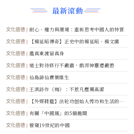
最新滾動
文化道德
耐心、權力與環境：重新思考中國人的特質
文化道德
【楊延昭傳奇】正史中的楊延昭、楊文廣
文化道德
鑑真東渡留真身
文化道德
道士對待修行不嚴肅，戲弄神靈遭嚴懲
文化道德
仙島諦仙賣藥維生
文化道德
王淇詩作《梅》：不惹凡塵獨高潔
文化道德
【外媒转载】法轮功创始人传功和生活的故
事
文化道德
有關「中國風」的5個趣聞
文化道德
管窺19世紀的中國