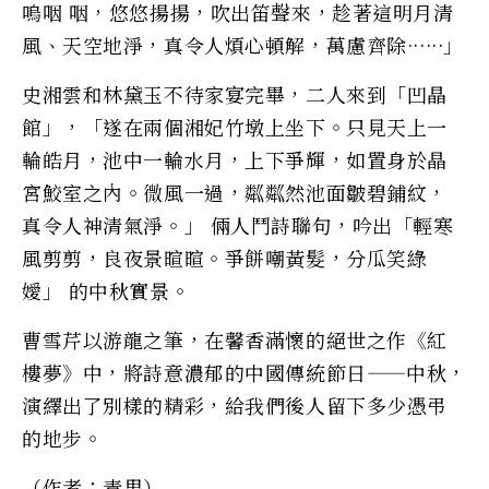
嗚咽 咽，悠悠揚揚，吹出笛聲來，趁著這明月清
風、天空地淨，真令人煩心頓解，萬慮齊除······」
史湘雲和林黛玉不待家宴完畢，二人來到「凹晶
館」，「遂在兩個湘妃竹墩上坐下。只見天上一
輪皓月，池中一輪水月，上下爭輝，如置身於晶
宮鮫室之內。微風一過，粼粼然池面皺碧鋪紋，
真令人神清氣淨。」 倆人鬥詩聯句，吟出「輕寒
風剪剪，良夜景暄暄。爭餅嘲黃髮，分瓜笑綠
嬡」 的中秋實景。
曹雪芹以游龍之筆，在馨香滿懷的絕世之作《紅
樓夢》中，將詩意濃郁的中國傳統節日——中秋，
演繹出了別樣的精彩，給我們後人留下多少憑弔
的地步。
（作者：青果）