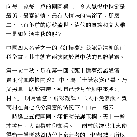
向每一家每一戶的團圓桌上，令人覺得中秋節是
最美、最富詩情、最有人情味的佳節了。那麼
二、三百年前的康乾盛世，清代的貴族和文人雅
士是如何過中秋的呢？
中國四大名著之一的《紅樓夢》公認是清朝的百
科全書，其中就有兩次關於過中秋的具體描寫。
第一次中秋，是在第一回《甄士隱夢幻識通靈
賈雨村風塵懷閨秀》 中，寫「士隱家宴已畢，乃
又另具一席於書房，卻自己步月至廟中來邀雨
村。」 明月當空，飛彩凝輝，二人不免豪飲。賈
雨村在有七八分酒意的情況下，口占一絕云：
「時逢三五便團圓，滿把晴光護玉欄。天上一輪
才捧出，人間萬姓仰頭看。」 雨村的淩雲壯志使
得甄士隱慨然資助他上京赴考的一切盤纏，所以