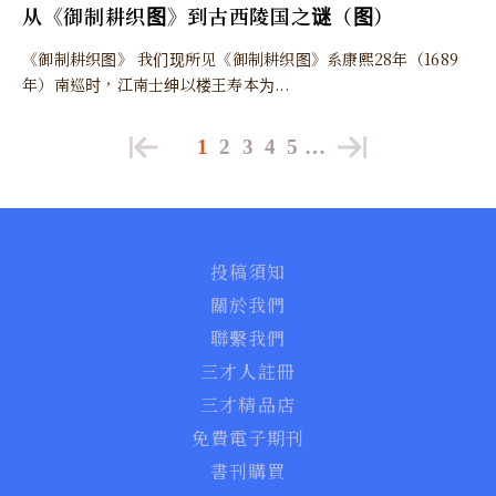
从《御制耕织图》到古西陵国之谜（图）
《御制耕织图》 我们现所见《御制耕织图》系康熙28年（1689
年）南巡时，江南士绅以楼王寿本为...
1
2
3
4
5
…
投稿須知
關於我們
聯繫我們
三才人註冊
三才精品店
免費電子期刊
書刊購買