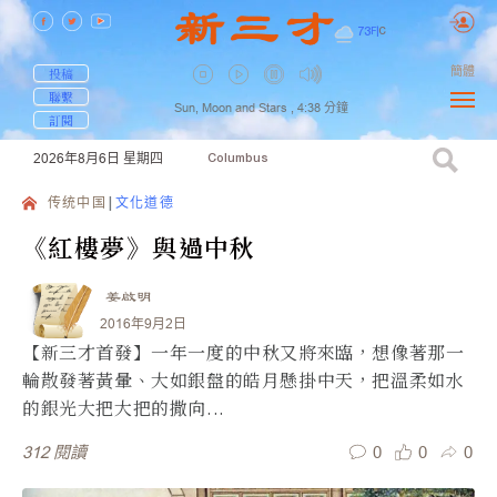
73
F
|
C
簡體
投稿
聯繫
Sun, Moon and Stars ,
4:38
分鐘
訂閱
2026年8月6日
星期四
Columbus
传统中国
文化道德
《紅樓夢》與過中秋
姜啟明
2016年9月2日
【新三才首發】一年一度的中秋又將來臨，想像著那一
輪散發著黃暈、大如銀盤的皓月懸掛中天，把溫柔如水
的銀光大把大把的撒向...
0
0
0
312
閱讀