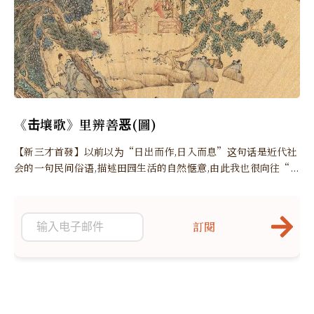
《击壤歌》里辨善恶(圖)
【新三才首發】以前以为“日出而作,日入而息”这句话是近代社
会的一句民间俗语,描述田园生活的自然惬意,由此我也很向往“...
訂閱