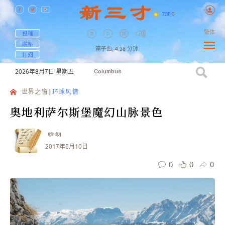
73
F
|
C
繁体
投稿
联系
笛子曲,
4:38
分钟
订阅
2026年8月7日
星期五
Columbus
世界之窗
环球风情
奥地利萨尔斯堡魔幻山脉景色
晴朗
2017年5月10日
0
0
0