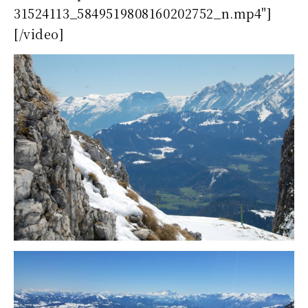
31524113_5849519808160202752_n.mp4"]
[/video]